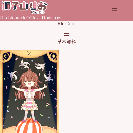
Skip
to
content
Rio Lionrock Official Homepage
Rio Tarot
基本資料