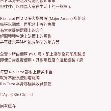
占卜本身雖然沒有能力預知末來
r
u
i
r
但往往可以作為大家在生活上的一些提示
g
r
i
e
Rio Tarot 由２２張大塔羅牌 (Major Arcana) 所組成
n
n
a
t
每張以圖像，再配合卡牌的象徵
l
p
為大家提供選擇上的方向
p
r
解開種種生活上決策上的煩惱
r
i
i
c
甚至提示平時可能忽略了的地方等
c
e
e
i
全套卡牌由極厚 PVC 膠，配上磨砂全彩印刷製成
w
s
a
:
即使日常反覆使用，其耐用程度亦遠超紙製卡牌
s
$
:
2
每套 Rio Tarot 都附上精美卡盒
$
9
3
0
就算不擅長使用塔羅牌
2
.
Rio Tarot 本身亦極具收藏價值
0
0
.
0
©Aya ©Rio Channel
0
.
0
.
尚有庫存