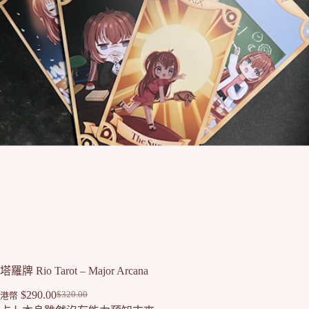
塔羅牌 Rio Tarot – Major Arcana
$
290.00
$
320.00
港幣
O
C