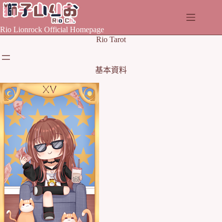
Skip
to
content
Rio Lionrock Official Homepage
Rio Tarot
基本資料