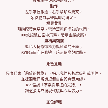
展現掌控與誘惑的魅力。
動作
左手掌握銀紙、右手拿珍珠奶茶，
象徵物質享樂與即時滿足。
場景背景
藍牆配黃色星星，營造華麗但虛幻的氛圍；
100蚊銀紙在空中飛舞，暗示金錢誘惑。
座椅與貓貓
藍色大椅象徵權力與慾望的王座；
兩隻貓貓守在腳邊，暗示依附與跟隨。
象徵意義
惡魔代表「慾望的鏡像」，揭示我們被甚麼吸引或困住，
並提醒我們辨識虛假自由與真實束縛。
Rio 強調「享樂與掌控的交錯」，
讓這張牌充滿現代感與心理張力。
正位解釋