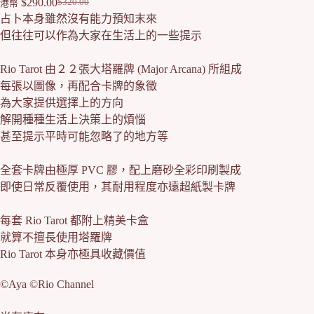
$
290.00
$
320.00
港幣
O
C
占卜本身雖然沒有能力預知末來
r
u
i
r
但往往可以作為大家在生活上的一些提示
g
r
i
e
Rio Tarot 由２２張大塔羅牌 (Major Arcana) 所組成
n
n
a
t
每張以圖像，再配合卡牌的象徵
l
p
為大家提供選擇上的方向
p
r
解開種種生活上決策上的煩惱
r
i
i
c
甚至提示平時可能忽略了的地方等
c
e
e
i
全套卡牌由極厚 PVC 膠，配上磨砂全彩印刷製成
w
s
a
:
即使日常反覆使用，其耐用程度亦遠超紙製卡牌
s
$
:
2
每套 Rio Tarot 都附上精美卡盒
$
9
3
0
就算不擅長使用塔羅牌
2
.
Rio Tarot 本身亦極具收藏價值
0
0
.
0
©Aya ©Rio Channel
0
.
0
.