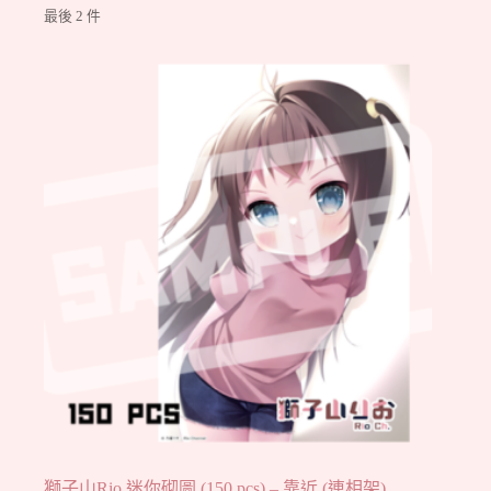
最後 2 件
獅子山Rio 迷你砌圖 (150 pcs) – 靠近 (連相架)