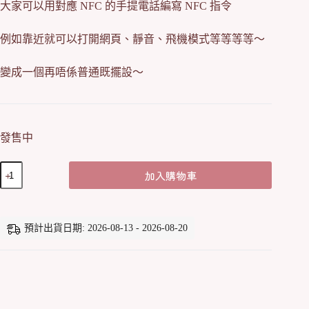
大家可以用對應 NFC 的手提電話編寫 NFC 指令
例如靠近就可以打開網頁、靜音、飛機模式等等等等～
變成一個再唔係普通既擺設～
發售中
[限
加入購物車
量]
NFC
流
沙
預計出貨日期: 2026-08-13 - 2026-08-20
擺
設
(2024
生
日
會)