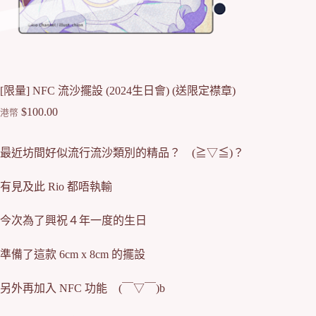
[限量] NFC 流沙擺設 (2024生日會) (送限定襟章)
$
100.00
港幣
最近坊間好似流行流沙類別的精品？ (≧▽≦)？
有見及此 Rio 都唔執輸
今次為了興祝４年一度的生日
準備了這款 6cm x 8cm 的擺設
另外再加入 NFC 功能 (￣▽￣)b