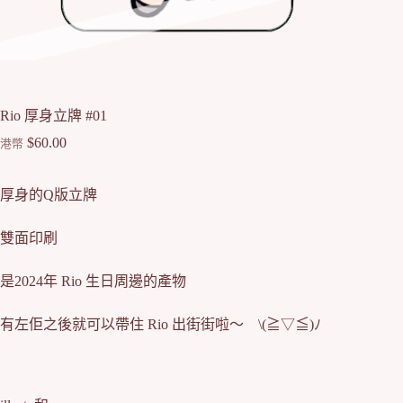
Rio 厚身立牌 #01
$
60.00
港幣
厚身的Q版立牌
雙面印刷
是2024年 Rio 生日周邊的產物
有左佢之後就可以帶住 Rio 出街街啦～ \(≧▽≦)ﾉ