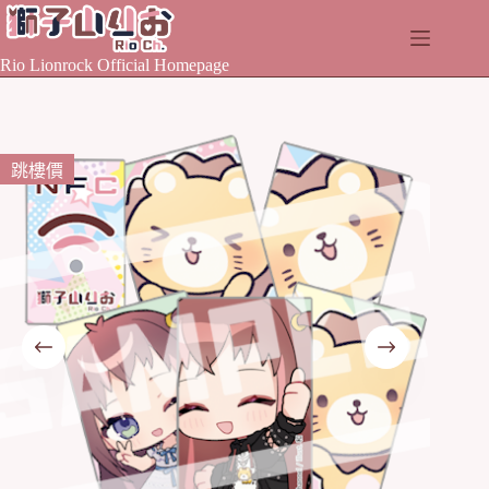
Skip
to
content
Rio Lionrock Official Homepage
跳樓價