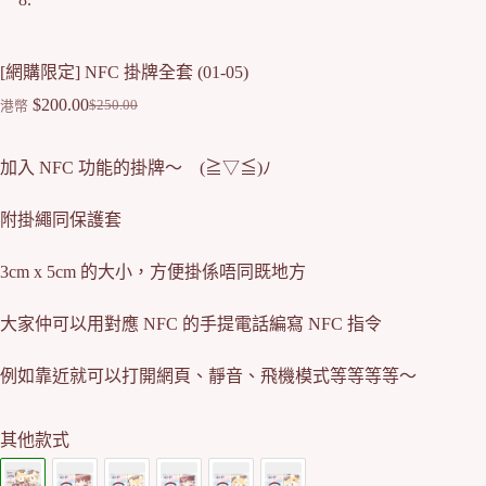
[網購限定] NFC 掛牌全套 (01-05)
$
200.00
$
250.00
港幣
Original
Current
price
price
was:
is:
加入 NFC 功能的掛牌～ (≧▽≦)ﾉ
$250.00.
$200.00.
附掛繩同保護套
3cm x 5cm 的大小，方便掛係唔同既地方
大家仲可以用對應 NFC 的手提電話編寫 NFC 指令
例如靠近就可以打開網頁、靜音、飛機模式等等等等～
其他款式