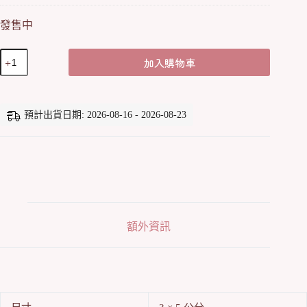
發售中
[網
加入購物車
購
限
定]
NFC
預計出貨日期: 2026-08-16 - 2026-08-23
掛
牌
全
套
(01-
05)
數
量
額外資訊